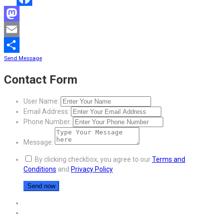
Facebook
Mastodon
Email
Send Message
Share
Contact Form
User Name:
Email Address:
Phone Number:
Message:
By clicking checkbox, you agree to our
Terms and
Conditions
and
Privacy Policy