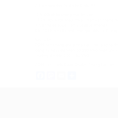
2. Làm sao đọc tỷ lệ kèo Châu Á?
-0.5: Đội chấp thắng mới ăn tiền.
+1.25: Đội được chấp thua 1 bàn vẫn thắng nử
3. Có thể cá cược trận V.League không?
Có! PG99.ren cập nhật mọi giải đấu từ V.Lea
Kết Luận
PG99.ren không chỉ là nhà cái – đó là cộng đ
Đăng ký ngay để nhận 50.000 VNĐ miễn phí v
thưởng lên đến 200 triệu VNĐ!
PG99.ren – Đặt Cược Chuẩn, Thắng Lợi Lớn!
Facebook
Mastodon
Email
Share