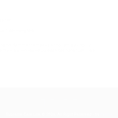
a tiền.
gue 1 đến Hạng Nhất.
ồng nơi đam mê thể thao và cơ hội làm giàu hội tụ!
à tham gia mini-game Dự Đoán Kèo hàng tuần – giải
Supreme Care Link © 2026, All Right Reserved - by
Eyecix