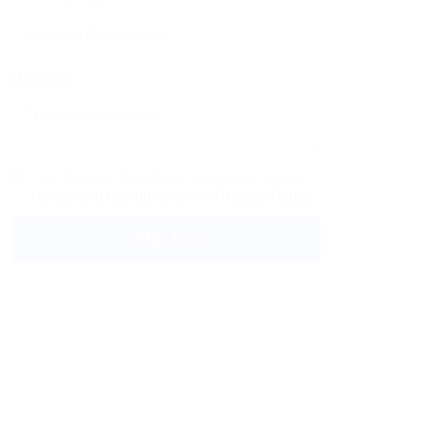
Message:
By clicking checkbox, you agree to our
Terms and Conditions
and
Privacy Policy