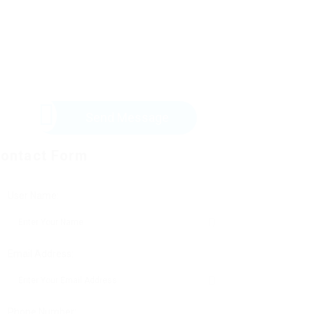
Send Message
ontact Form
User Name:
Email Address:
Phone Number: