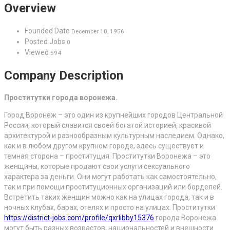
Overview
Founded Date
December 10, 1956
Posted Jobs
0
Viewed
594
Company Description
Проститутки города воронежа.
Город Воронеж – это один из крупнейших городов Центральной
России, который славится своей богатой историей, красивой
архитектурой и разнообразным культурным наследием. Однако,
как и в любом другом крупном городе, здесь существует и
темная сторона – проституция. Проститутки Воронежа – это
женщины, которые продают свои услуги сексуального
характера за деньги. Они могут работать как самостоятельно,
так и при помощи проституционных организаций или борделей.
Встретить таких женщин можно как на улицах города, так и в
ночных клубах, барах, отелях и просто на улицах. Проститутки
https://district-jobs.com/profile/qxrlibby15376
города Воронежа
могут быть разных возрастов, национальностей и внешности.