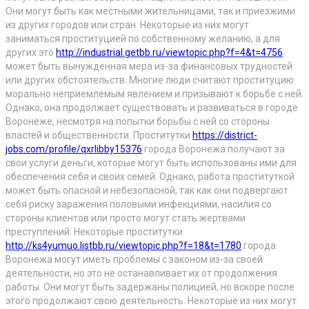
Они могут быть как местными жительницами, так и приезжими
из других городов или стран. Некоторые из них могут
заниматься проституцией по собственному желанию, а для
других это
http://industrial.getbb.ru/viewtopic.php?f=4&t=4756
может быть вынужденная мера из-за финансовых трудностей
или других обстоятельств. Многие люди считают проституцию
морально неприемлемым явлением и призывают к борьбе с ней.
Однако, она продолжает существовать и развиваться в городе
Воронеже, несмотря на попытки борьбы с ней со стороны
властей и общественности. Проститутки
https://district-
jobs.com/profile/qxrlibby15376
города Воронежа получают за
свои услуги деньги, которые могут быть использованы ими для
обеспечения себя и своих семей. Однако, работа проституткой
может быть опасной и небезопасной, так как они подвергают
себя риску заражения половыми инфекциями, насилия со
стороны клиентов или просто могут стать жертвами
преступлений. Некоторые проститутки
http://ks4yumuo.listbb.ru/viewtopic.php?f=18&t=1780
города
Воронежа могут иметь проблемы с законом из-за своей
деятельности, но это не останавливает их от продолжения
работы. Они могут быть задержаны полицией, но вскоре после
этого продолжают свою деятельность. Некоторые из них могут